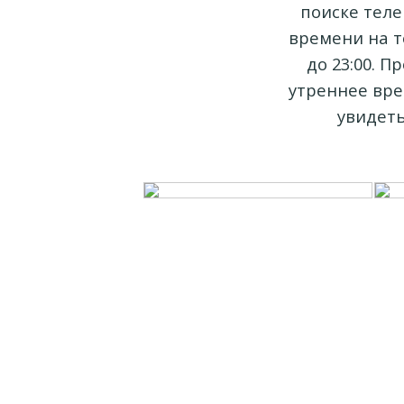
поиске теле
времени на т
до 23:00. 
утреннее врем
увидеть