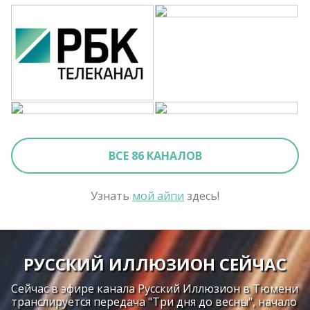
ВСЕ 86 КАНАЛОВ
Узнать
мой айпи
здесь!
РУССКИЙ ИЛЛЮЗИОН СЕЙЧАС
Сейчас в эфире канала Русский Иллюзион в Тюмени
транслируется передача "Три дня до весны", начало