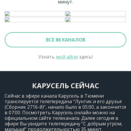
минут.
ВСЕ 86 КАНАЛОВ
Узнать
мой айпи
здесь!
КАРУСЕЛЬ СЕЙЧАС
Сейчас в эфире канала Карусель в Тюмени
транслируется телепередача "Лунтик и его друзья
(Сборник 2716-й)", начало было в 05:00, а закончится
в 07:00. Посмотреть Карусель онлайн можно на
официальном сайте телеканала. Далее сегодня в
эфире Вы увидите телепередачу "С добрым утром,
малыши!" продолжительностью 35 минут.